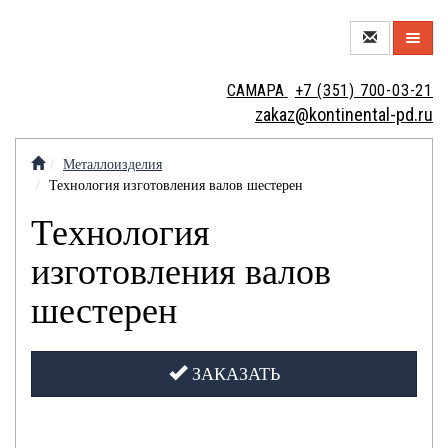
О
САМАРА
+7 (351) 700-03-21
КОМПАНИИ
zakaz@kontinental-pd.ru
НОВЫЙ
ЦЕХ
Металлоизделия
Технология изготовления валов шестерен
МЕТАЛЛОТОРГОВЛЯ
Технология
изготовления валов
МЕТАЛЛООБРАБОТКА
шестерен
МЕТАЛЛОИЗДЕЛИЯ
ЗАКАЗАТЬ
КОНТАКТЫ
КРАНОВЫЕ
ВАКАНСИИ